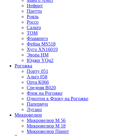
Манго AMG
Нефрит
Претти
Рояль
Россо
Сальто
TOM
Фламинго
Фейра MS518
Хуго XN16019
Эвора HM
Юджи YQq2
Рогожка
Порту 051
Альтэ 058
Орта К066
Средняя B020
Флок на Рогожке
Однотон к Флоку на Рогожке
Папермун
Лугано
Микровелюр
Микровелюр М 56
Микровелюр М 18
Микровелюр Принт