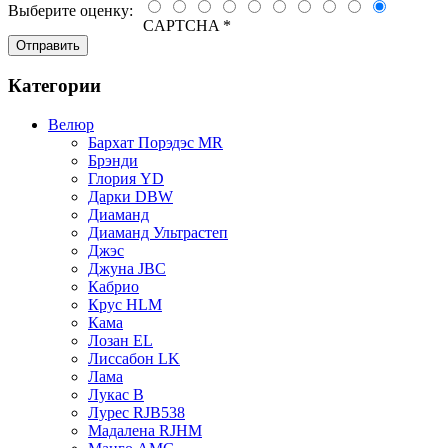
Выберите оценку:
CAPTCHA
*
Категории
Велюр
Бархат Порэдэс MR
Брэнди
Глория YD
Дарки DBW
Диаманд
Диаманд Ультрастеп
Джэс
Джуна JBC
Кабрио
Крус HLM
Кама
Лозан EL
Лиссабон LK
Лама
Лукас B
Лурес RJB538
Мадалена RJHM