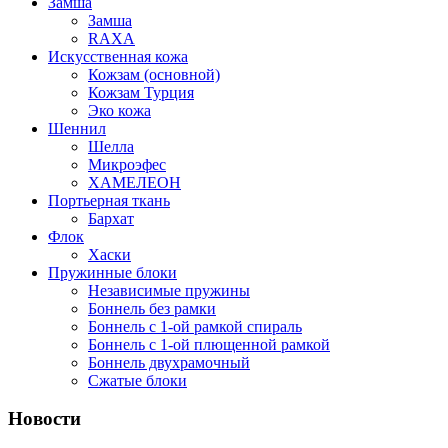
Замша
Замша
RAXA
Искусственная кожа
Кожзам (основной)
Кожзам Турция
Эко кожа
Шеннил
Шелла
Микроэфес
ХАМЕЛЕОН
Портьерная ткань
Бархат
Флок
Хаски
Пружинные блоки
Независимые пружины
Боннель без рамки
Боннель с 1-ой рамкой спираль
Боннель с 1-ой плющенной рамкой
Боннель двухрамочный
Сжатые блоки
Новости