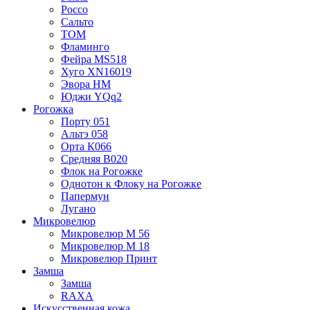
Россо
Сальто
TOM
Фламинго
Фейра MS518
Хуго XN16019
Эвора HM
Юджи YQq2
Рогожка
Порту 051
Альтэ 058
Орта К066
Средняя B020
Флок на Рогожке
Однотон к Флоку на Рогожке
Папермун
Лугано
Микровелюр
Микровелюр М 56
Микровелюр М 18
Микровелюр Принт
Замша
Замша
RAXA
Искусственная кожа