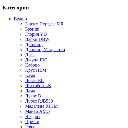
Категории
Велюр
Бархат Порэдэс MR
Брэнди
Глория YD
Дарки DBW
Диаманд
Диаманд Ультрастеп
Джэс
Джуна JBC
Кабрио
Крус HLM
Кама
Лозан EL
Лиссабон LK
Лама
Лукас B
Лурес RJB538
Мадалена RJHM
Манго AMG
Нефрит
Претти
Рояль